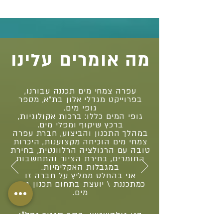
מה אומרים עלינו
עפרה צמחי מים תכננה עבורנו,
בפרוייקט מגדלי אלון בת"א, מספר
גופי מים.
גופי המים כללו: ברכות אקולוגיות,
ברכץ שיקוף ומפלי מים.
במהלך התכנון והביצוע, חברת עפרה
צמחי מים הוכיחה מקצוענות, היכרות
טובה עם הרגולציה הרלוונטית, בחירת
החומרים, בחירת הציוד והתחשבות
במגבלות האקלימיות.
אני בהחלט ממליץ על חברה זו
כמתכננת \ יועצת בתחום תכנון גופי
מים.
בני גולדשטיין, בסר סנטר נדל"ן