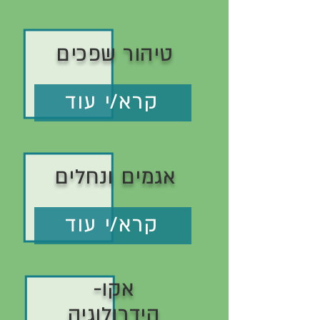
טיהור שפכים
קרא/י עוד
אגמים ונחלים
קרא/י עוד
אקו-
הידרולוגיה