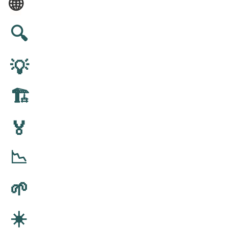
🌐
🔍
💡
🏗️
🏅
📉
🌱
☀️